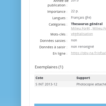
2013
Année de
publication :
22 p.
Importance :
Français (
fre
)
Langues :
Thesaurus général
Catégories :
Milieu:Forêt
,
Milieu:F
végétalisation
Mots-clés :
non
Données saisies :
non renseigné
Données à saisir :
https://obv-na.fr/ofs
En ligne :
Exemplaires (1)
Cote
Support
S INT 2013-12
Photocopie attach