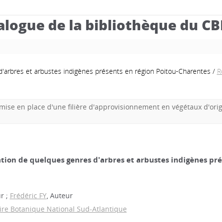
alogue de la bibliothèque du C
d'arbres et arbustes indigènes présents en région Poitou-Charentes
/
R
ise en place d'une filière d'approvisionnement en végétaux d'origi
tion de quelques genres d'arbres et arbustes indigènes pr
r ;
Frédéric FY
, Auteur
ire Botanique National Sud-Atlantique