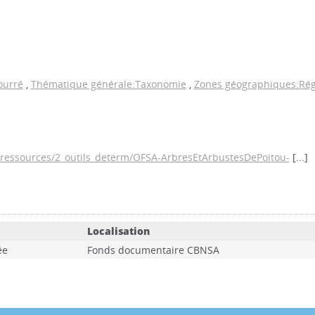
ourré
,
Thématique générale:Taxonomie
,
Zones géographiques:Régi
a/ressources/2_outils_determ/OFSA-ArbresEtArbustesDePoitou-
[...]
Localisation
ée
Fonds documentaire CBNSA