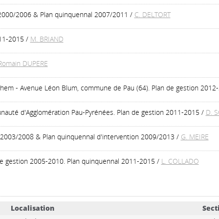
 2000/2006 & Plan quinquennal 2007/2011
/
C. DELTORT
011-2015
/
M. BRIAND
Romain DUPERE
ilhem - Avenue Léon Blum, commune de Pau (64). Plan de gestion 2012
nauté d'Agglomération Pau-Pyrénées. Plan de gestion 2011-2015
/
D. 
n 2003/2008 & Plan quinquennal d'intervention 2009/2013
/
G. MEIRE
de gestion 2005-2010. Plan quinquennal 2011-2015
/
L. COLLADO
Localisation
Sect