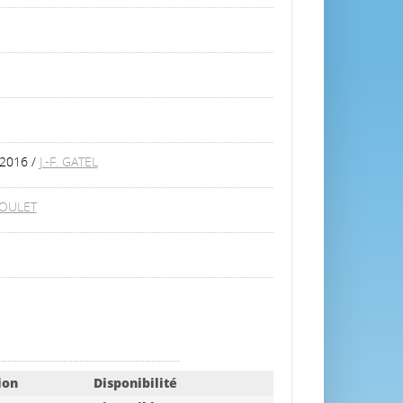
-2016
/
J.-F. GATEL
SOULET
ion
Disponibilité