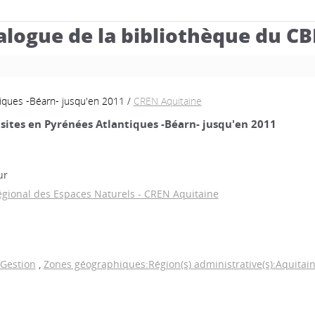
alogue de la bibliothèque du C
tiques -Béarn- jusqu'en 2011
/
CREN Aquitaine
 sites en Pyrénées Atlantiques -Béarn- jusqu'en 2011
a
ur
égional des Espaces Naturels - CREN Aquitaine
Gestion
,
Zones géographiques:Région(s) administrative(s):Aquitai