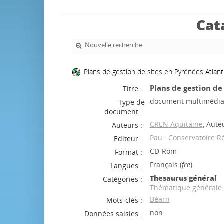
Cat
Nouvelle recherche
Plans de gestion de sites en Pyrénées Atlan
Plans de gestion de
Titre :
document multimédi
Type de
document :
CREN Aquitaine
, Aute
Auteurs :
Pau : Conservatoire R
Editeur :
CD-Rom
Format :
Français (
fre
)
Langues :
Thesaurus général
Catégories :
Thématique générale:
Béarn
Mots-clés :
non
Données saisies :