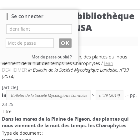
Catalogue de la bibliothèque
Se connecter
du CBNSA
Nouvelle recherche
Dans les mares de la Plaine de Pigeon, des plantes qui nous
Mot de passe oublié ?
viennent de la nuit des temps: les Charophytes
/
Jean
DEXHEIMER
in Bulletin de la Société Mycologique Landaise, n°39
(2014)
[article]
in
>
. - pp.
Bulletin de la Société Mycologique Landaise
n°39 (2014)
23-25
Titre :
Dans les mares de la Plaine de Pigeon, des plantes qui
nous viennent de la nuit des temps: les Charophytes
Type de document :