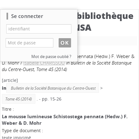
Catalogue de la bibliothèque
Se connecter
du CBNSA
Nouvelle recherche
La mousse lumineuse Schistostega pennata (Hedw.) F. Weber &
Mot de passe oublié ?
D. Mohr
/
Isabelle CHARISSOU
in Bulletin de la Société Botanique
du Centre-Ouest, Tome 45 (2014)
[article]
in
>
Bulletin de la Société Botanique du Centre-Ouest
. - pp. 15-26
Tome 45 (2014)
Titre :
La mousse lumineuse Schistostega pennata (Hedw.) F.
Weber & D. Mohr
Type de document :
texte imprimé