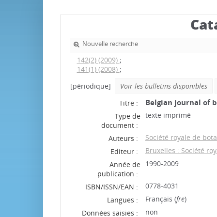
Cat
Nouvelle recherche
142(2) (2009)
;
141(1) (2008)
;
[périodique]
Voir les bulletins disponibles
Belgian journal of 
Titre :
texte imprimé
Type de
document :
Société royale de bot
Auteurs :
Bruxelles : Société r
Editeur :
1990-2009
Année de
publication :
0778-4031
ISBN/ISSN/EAN :
Français (
fre
)
Langues :
non
Données saisies :