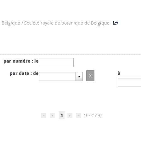
e Belgique
/
Société royale de botanique de Belgique
par numéro : le
par date : de
à
1
(1 - 4 / 4)