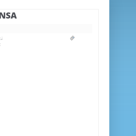
BNSA
)
;
e