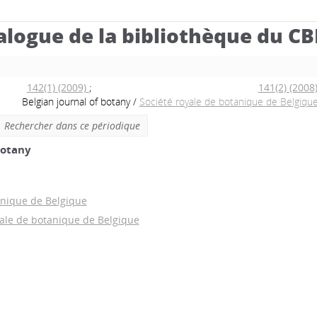
alogue de la bibliothèque du C
142(1) (2009)
;
141(2) (2008
Belgian journal of botany
/
Société royale de botanique de Belgiqu
Rechercher dans ce périodique
botany
anique de Belgique
oyale de botanique de Belgique