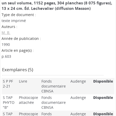
un seul volume, 1152 pages, 304 planches (8 075 figures),
13 x 24 cm. Éd. Lechevalier (diffusion Masson)
Type de document :
texte imprimé
Auteurs :
M. B.
Année de publication :
1990
Article en page(s) :
p.603
Exemplaires (5)
S P PF
Livre
Fonds
Audenge
Disponible
2-21
documentaire
CBNSA
S TAP
Photocopie
Fonds
Audenge
Disponible
PHYTO
attachée
documentaire
"B"
CBNSA
S TAP
Photocopie
Fonds
Audenge
Disponible