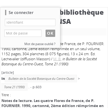
Catalogue de la bibliothèque
Se connecter
du CBNSA
Nouvelle recherche
Notes de lecture. Les quatre Flores de France, de P. FOURNIER.
Mot de passe oublié ?
1990, cartonné, 2ème édition réimprimée en un seul volume,
1152 pages, 304 planches (8 075 figures), 13 x 24 cm. Éd.
Lechevalier (diffusion Masson)
/
M. B.
in Bulletin de la Société
Botanique du Centre-Ouest, Tome 21 (1990)
[article]
in
>
Bulletin de la Société Botanique du Centre-Ouest
. - p.603
Tome 21 (1990)
Titre :
Notes de lecture. Les quatre Flores de France, de P.
FOURNIER. 1990, cartonné, 2ème édition réimprimée en