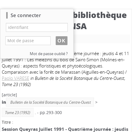
Catalogue de la bibliothèque
Se connecter
du CBNSA
Nouvelle recherche
Session Queyras Juillet 1991 - Quatrième journée : jeudis 4 et 11
Mot de passe oublié ?
juillet 1991 : Les mélézins du bois de Saint-Simon (Molines-en-
Queyras) : aspects floristiques et phytoécologiques.
Comparaison avec la forêt de Marassan (Aiguilles-en-Queyras)
/
Paolo VARESE
in Bulletin de la Société Botanique du Centre-Ouest,
Tome 23 (1992)
[article]
in
>
Bulletin de la Société Botanique du Centre-Ouest
. - pp.293-300
Tome 23 (1992)
Titre :
Session Queyras Juillet 1991 - Quatrième journée : jeudis