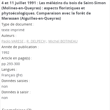
4 et 11 juillet 1991 : Les mélézins du bois de Saint-Simon
(Molines-en-Queyras) : aspects floristiques et
phytoécologiques. Comparaison avec la forêt de
Marassan (Aiguilles-en-Queyras)
Type de document :
texte imprimé
Auteurs :
Paolo VARESE
;
R. DELPECH
;
Michel BOTINEAU
Année de publication :
1992
Article en page(s) :
pp.293-300
Langues :
Français (
fre
)
Données saisies :
non
Données à saisir :
non