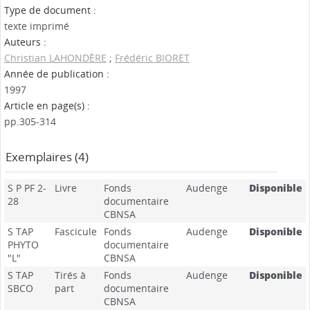
Type de document :
texte imprimé
Auteurs :
Christian LAHONDÈRE
;
Frédéric BIORET
Année de publication :
1997
Article en page(s) :
pp.305-314
Exemplaires (4)
S P PF 2-
Livre
Fonds
Audenge
Disponible
28
documentaire
CBNSA
S TAP
Fascicule
Fonds
Audenge
Disponible
PHYTO
documentaire
"L"
CBNSA
S TAP
Tirés à
Fonds
Audenge
Disponible
SBCO
part
documentaire
CBNSA