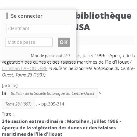
Catalogue de la bibliothèque
Se connecter
du CBNSA
Nouvelle recherche
24e session extraordinaire : Morbihan, Juillet 1996 - Aperçu de la
Mot de passe oublié ?
végétation des dunes et des falaises maritimes de l'île d'Houat
/
Christian LAHONDÈRE
in Bulletin de la Société Botanique du Centre-
Ouest, Tome 28 (1997)
[article]
in
>
Bulletin de la Société Botanique du Centre-Ouest
. - pp.305-314
Tome 28 (1997)
Titre :
24e session extraordinaire : Morbihan, Juillet 1996 -
Aperçu de la végétation des dunes et des falaises
maritimes de l'île d'Houat