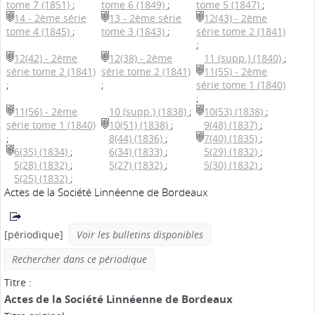
tome 7 (1851)
;
tome 6 (1849)
;
tome 5 (1847)
;
14 - 2ème série
13 - 2ème série
12(43) - 2ème
tome 4 (1845)
;
tome 3 (1843)
;
série tome 2 (1841)
;
12(42) - 2ème
12(38) - 2ème
11 (supp.) (1840)
;
série tome 2 (1841)
série tome 2 (1841)
11(55) - 2ème
;
;
série tome 1 (1840)
;
11(56) - 2ème
10 (supp.) (1838)
;
10(53) (1838)
;
série tome 1 (1840)
10(51) (1838)
;
9(48) (1837)
;
;
8(44) (1836)
;
7(40) (1835)
;
6(35) (1834)
;
6(34) (1833)
;
5(29) (1832)
;
5(28) (1832)
;
5(27) (1832)
;
5(30) (1832)
;
5(25) (1832)
;
Actes de la Société Linnéenne de Bordeaux
[périodique]
Voir les bulletins disponibles
Rechercher dans ce périodique
Titre :
Actes de la Société Linnéenne de Bordeaux