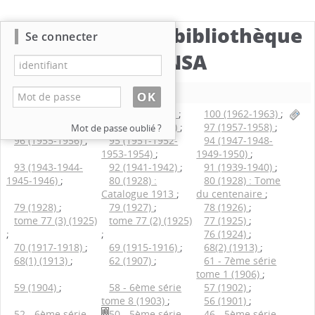
Catalogue de la bibliothèque
Se connecter
du CBNSA
Nouvelle recherche
101 n°2 (1964)
;
101 n°1 (1964)
;
100 (1962-1963)
;
99 (1961)
;
98 (1959-1960)
;
97 (1957-1958)
;
Mot de passe oublié ?
96 (1955-1956)
;
95 (1951-1952-
94 (1947-1948-
1953-1954)
;
1949-1950)
;
93 (1943-1944-
92 (1941-1942)
;
91 (1939-1940)
;
1945-1946)
;
80 (1928) :
80 (1928) : Tome
Catalogue 1913
;
du centenaire
;
79 (1928)
;
79 (1927)
;
78 (1926)
;
tome 77 (3) (1925)
tome 77 (2) (1925)
77 (1925)
;
;
;
76 (1924)
;
70 (1917-1918)
;
69 (1915-1916)
;
68(2) (1913)
;
68(1) (1913)
;
62 (1907)
;
61 - 7ème série
tome 1 (1906)
;
59 (1904)
;
58 - 6ème série
57 (1902)
;
tome 8 (1903)
;
56 (1901)
;
52 - 6ème série
50 - 5ème série
46 - 5ème série