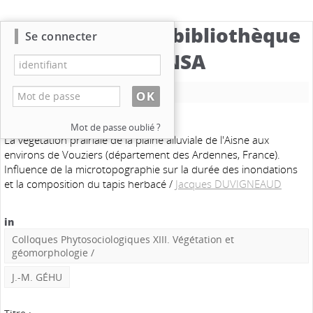
Catalogue de la bibliothèque
Se connecter
du CBNSA
Nouvelle recherche
Mot de passe oublié ?
La végétation prairiale de la plaine alluviale de l'Aisne aux
environs de Vouziers (département des Ardennes, France).
Influence de la microtopographie sur la durée des inondations
et la composition du tapis herbacé
/
Jacques DUVIGNEAUD
in
Colloques Phytosociologiques XIII. Végétation et
géomorphologie
/
J.-M. GÉHU