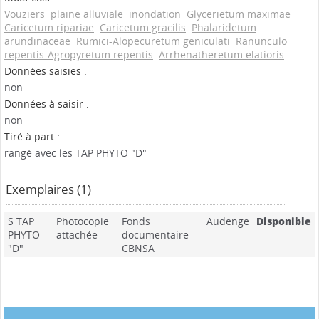
Vouziers
plaine alluviale
inondation
Glycerietum maximae
Caricetum ripariae
Caricetum gracilis
Phalaridetum
arundinaceae
Rumici-Alopecuretum geniculati
Ranunculo
repentis-Agropyretum repentis
Arrhenatheretum elatioris
Données saisies :
non
Données à saisir :
non
Tiré à part :
rangé avec les TAP PHYTO "D"
Exemplaires (1)
S TAP
Photocopie
Fonds
Audenge
Disponible
PHYTO
attachée
documentaire
"D"
CBNSA