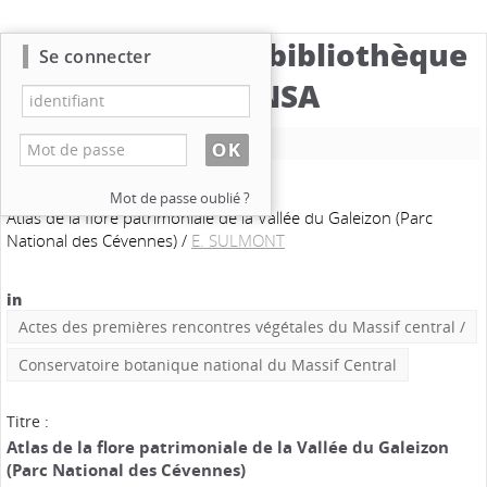
Catalogue de la bibliothèque
Se connecter
du CBNSA
Nouvelle recherche
Mot de passe oublié ?
Atlas de la flore patrimoniale de la Vallée du Galeizon (Parc
National des Cévennes)
/
E. SULMONT
in
Actes des premières rencontres végétales du Massif central
/
Conservatoire botanique national du Massif Central
Titre :
Atlas de la flore patrimoniale de la Vallée du Galeizon
(Parc National des Cévennes)