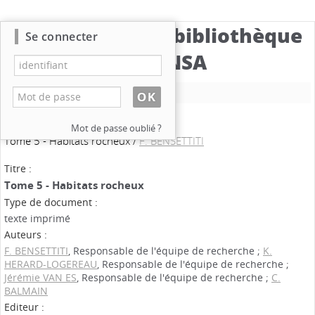
Catalogue de la bibliothèque
Se connecter
du CBNSA
Nouvelle recherche
Mot de passe oublié ?
Tome 5 - Habitats rocheux
/
F. BENSETTITI
Titre :
Tome 5 - Habitats rocheux
Type de document :
texte imprimé
Auteurs :
F. BENSETTITI
, Responsable de l'équipe de recherche ;
K.
HERARD-LOGEREAU
, Responsable de l'équipe de recherche ;
Jérémie VAN ES
, Responsable de l'équipe de recherche ;
C.
BALMAIN
Editeur :