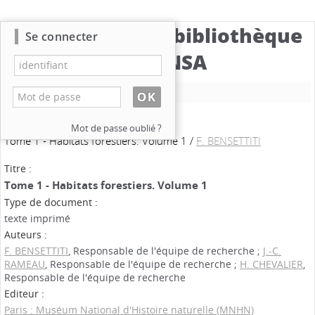
Catalogue de la bibliothèque
Se connecter
du CBNSA
Nouvelle recherche
Mot de passe oublié ?
Tome 1 - Habitats forestiers. Volume 1
/
F. BENSETTITI
Titre :
Tome 1 - Habitats forestiers. Volume 1
Type de document :
texte imprimé
Auteurs :
F. BENSETTITI
, Responsable de l'équipe de recherche ;
J.-C.
RAMEAU
, Responsable de l'équipe de recherche ;
H. CHEVALIER
,
Responsable de l'équipe de recherche
Editeur :
Paris : Muséum National d'Histoire naturelle (MNHN)