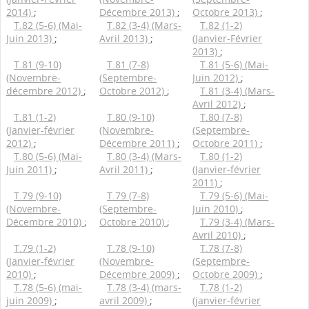
2014)
;
Décembre 2013)
;
Octobre 2013)
;
T.82 (5-6) (Mai-
T.82 (3-4) (Mars-
T.82 (1-2)
Juin 2013)
;
Avril 2013)
;
(Janvier-Février
2013)
;
T.81 (9-10)
T.81 (7-8)
T.81 (5-6) (Mai-
(Novembre-
(Septembre-
Juin 2012)
;
décembre 2012)
;
Octobre 2012)
;
T.81 (3-4) (Mars-
Avril 2012)
;
T.81 (1-2)
T.80 (9-10)
T.80 (7-8)
(Janvier-février
(Novembre-
(Septembre-
2012)
;
Décembre 2011)
;
Octobre 2011)
;
T.80 (5-6) (Mai-
T.80 (3-4) (Mars-
T.80 (1-2)
Juin 2011)
;
Avril 2011)
;
(Janvier-février
2011)
;
T.79 (9-10)
T.79 (7-8)
T.79 (5-6) (Mai-
(Novembre-
(Septembre-
Juin 2010)
;
Décembre 2010)
;
Octobre 2010)
;
T.79 (3-4) (Mars-
Avril 2010)
;
T.79 (1-2)
T.78 (9-10)
T.78 (7-8)
(Janvier-février
(Novembre-
(Septembre-
2010)
;
Décembre 2009)
;
Octobre 2009)
;
T.78 (5-6) (mai-
T.78 (3-4) (mars-
T.78 (1-2)
juin 2009)
;
avril 2009)
;
(janvier-février