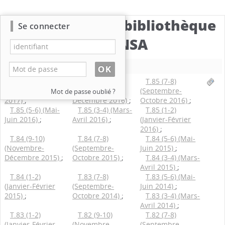
Catalogue de la bibliothèque
Se connecter
du CBNSA
Nouvelle recherche
T.86 (1-2)
T.85 (9-10)
T.85 (7-8)
(Janvier-Février
(Novembre-
(Septembre-
Mot de passe oublié ?
2017)
;
Décembre 2016)
;
Octobre 2016)
;
T.85 (5-6) (Mai-
T.85 (3-4) (Mars-
T.85 (1-2)
Juin 2016)
;
Avril 2016)
;
(Janvier-Février
2016)
;
T.84 (9-10)
T.84 (7-8)
T.84 (5-6) (Mai-
(Novembre-
(Septembre-
Juin 2015)
;
Décembre 2015)
;
Octobre 2015)
;
T.84 (3-4) (Mars-
Avril 2015)
;
T.84 (1-2)
T.83 (7-8)
T.83 (5-6) (Mai-
(Janvier-Février
(Septembre-
Juin 2014)
;
2015)
;
Octobre 2014)
;
T.83 (3-4) (Mars-
Avril 2014)
;
T.83 (1-2)
T.82 (9-10)
T.82 (7-8)
(Janvier-Février
(Novembre-
(Septembre-