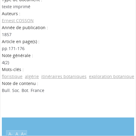
texte imprimé
Auteurs :
Ernest COSSON
Année de publication :
1857
Article en page(s) :
pp.171-176
Note générale :
4(2)
Mots-clés :
floristique
algérie
itinéraires botaniques
exploration botanique
Note de contenu :
Bull. Soc. Bot. France
A-
A
A+