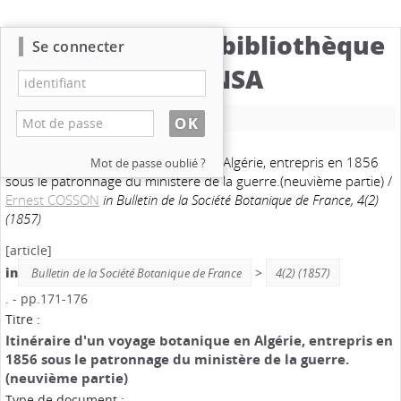
Catalogue de la bibliothèque
Se connecter
du CBNSA
Nouvelle recherche
Itinéraire d'un voyage botanique en Algérie, entrepris en 1856
Mot de passe oublié ?
sous le patronnage du ministère de la guerre.(neuvième partie)
/
Ernest COSSON
in Bulletin de la Société Botanique de France, 4(2)
(1857)
[article]
in
>
Bulletin de la Société Botanique de France
4(2) (1857)
. - pp.171-176
Titre :
Itinéraire d'un voyage botanique en Algérie, entrepris en
1856 sous le patronnage du ministère de la guerre.
(neuvième partie)
Type de document :