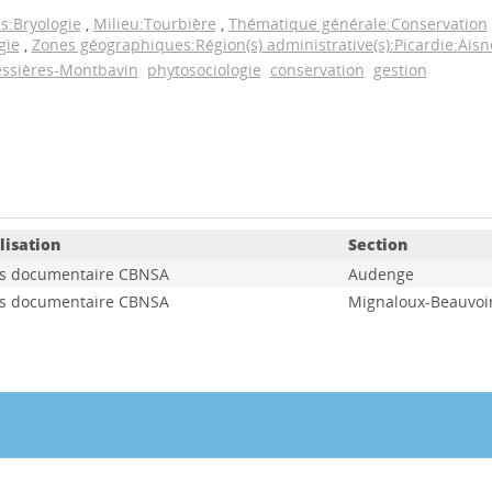
:Bryologie
,
Milieu:Tourbière
,
Thématique générale:Conservation
gie
,
Zones géographiques:Région(s) administrative(s):Picardie:Aisn
ssières-Montbavin
phytosociologie
conservation
gestion
lisation
Section
s documentaire CBNSA
Audenge
s documentaire CBNSA
Mignaloux-Beauvoi