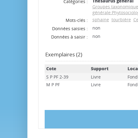
Thesaurus général
Catégories :
Groupes taxonomiques
générale:Phytosociolo
sphaine
tourbière
Ce
Mots-clés :
non
Données saisies :
non
Données à saisir :
Exemplaires (2)
Cote
Support
Loca
S P PF 2-39
Livre
Fond
M P PF
Livre
Fond