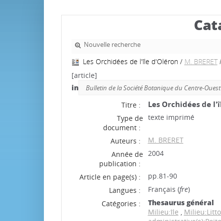
Cat
Nouvelle recherche
Les Orchidées de l'île d'Oléron
/
M. BRERET
[article]
in
Bulletin de la Société Botanique du Centre-Ouest
Les Orchidées de l'î
Titre :
texte imprimé
Type de
document :
M. BRERET
Auteurs :
2004
Année de
publication :
pp.81-90
Article en page(s) :
Français (
fre
)
Langues :
Thesaurus général
Catégories :
Milieu:île
,
Milieu:Litto