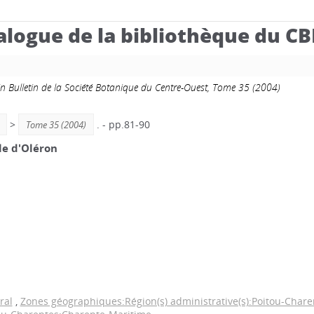
alogue de la bibliothèque du C
in Bulletin de la Société Botanique du Centre-Ouest, Tome 35 (2004)
>
. - pp.81-90
Tome 35 (2004)
le d'Oléron
ral
,
Zones géographiques:Région(s) administrative(s):Poitou-Chare