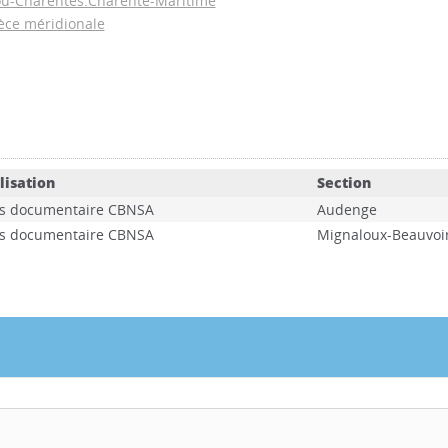
tou-Charentes:Charente-Maritime
èce méridionale
lisation
Section
s documentaire CBNSA
Audenge
s documentaire CBNSA
Mignaloux-Beauvoi