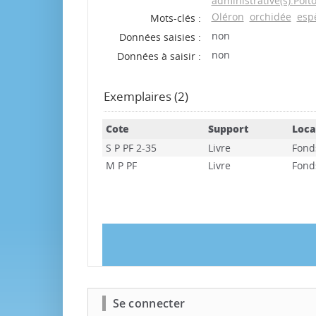
administrative(s):Poi
Oléron
orchidée
esp
Mots-clés :
non
Données saisies :
non
Données à saisir :
Exemplaires (2)
Cote
Support
Loca
S P PF 2-35
Livre
Fond
M P PF
Livre
Fond
Se connecter