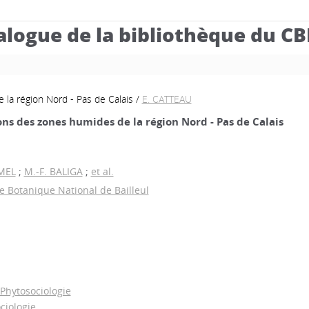
alogue de la bibliothèque du C
la région Nord - Pas de Calais
/
E. CATTEAU
ns des zones humides de la région Nord - Pas de Calais
MEL
;
M.-F. BALIGA
;
et al.
re Botanique National de Bailleul
Phytosociologie
ciologie