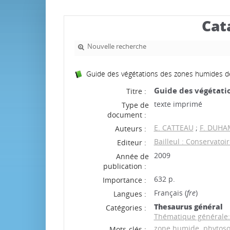
Cat
Nouvelle recherche
Guide des végétations des zones humides de 
Guide des végétatio
Titre :
texte imprimé
Type de
document :
E. CATTEAU
;
F. DUHA
Auteurs :
Bailleul : Conservatoi
Editeur :
2009
Année de
publication :
632 p.
Importance :
Français (
fre
)
Langues :
Thesaurus général
Catégories :
Thématique générale:
zone humide
phytoso
Mots-clés :