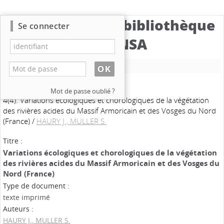
Catalogue de la bibliothèque
Se connecter
du CBNSA
Nouvelle recherche
Mot de passe oublié ?
4(4). Variations écologiques et chorologiques de la végétation
des rivières acides du Massif Armoricain et des Vosges du Nord
(France)
/
HAURY J., MULLER S.
Titre :
Variations écologiques et chorologiques de la végétation
des rivières acides du Massif Armoricain et des Vosges du
Nord (France)
Type de document :
texte imprimé
Auteurs :
HAURY J., MULLER S.