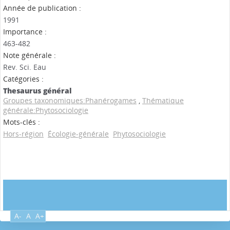
Année de publication :
1991
Importance :
463-482
Note générale :
Rev. Sci. Eau
Catégories :
Thesaurus général
Groupes taxonomiques:Phanérogames
,
Thématique
générale:Phytosociologie
Mots-clés :
Hors-région
Écologie-générale
Phytosociologie
A-
A
A+