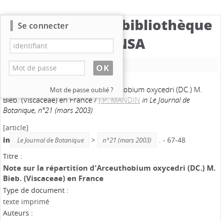
Catalogue de la bibliothèque
Se connecter
du CBNSA
Nouvelle recherche
21. Note sur la répartition d'Arceuthobium oxycedri (DC.) M.
Mot de passe oublié ?
Bieb. (Viscaceae) en France
/
J.P. MANDIN
in Le Journal de
Botanique, n°21 (mars 2003)
[article]
in
>
. - 67-48
Le Journal de Botanique
n°21 (mars 2003)
Titre :
Note sur la répartition d'Arceuthobium oxycedri (DC.) M.
Bieb. (Viscaceae) en France
Type de document :
texte imprimé
Auteurs :