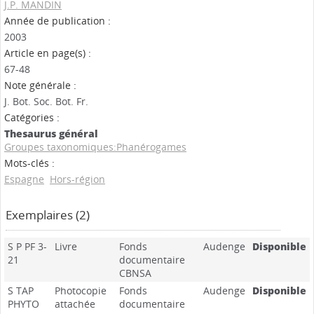
J.P. MANDIN
Année de publication :
2003
Article en page(s) :
67-48
Note générale :
J. Bot. Soc. Bot. Fr.
Catégories :
Thesaurus général
Groupes taxonomiques:Phanérogames
Mots-clés :
Espagne
Hors-région
Exemplaires (2)
S P PF 3-
Livre
Fonds
Audenge
Disponible
21
documentaire
CBNSA
S TAP
Photocopie
Fonds
Audenge
Disponible
PHYTO
attachée
documentaire