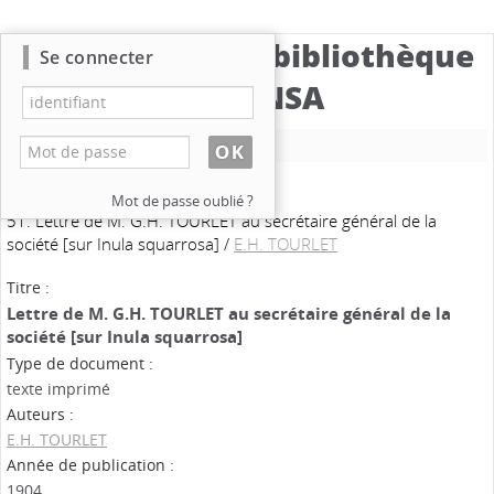
Catalogue de la bibliothèque
Se connecter
du CBNSA
Nouvelle recherche
Mot de passe oublié ?
51. Lettre de M. G.H. TOURLET au secrétaire général de la
société [sur Inula squarrosa]
/
E.H. TOURLET
Titre :
Lettre de M. G.H. TOURLET au secrétaire général de la
société [sur Inula squarrosa]
Type de document :
texte imprimé
Auteurs :
E.H. TOURLET
Année de publication :
1904