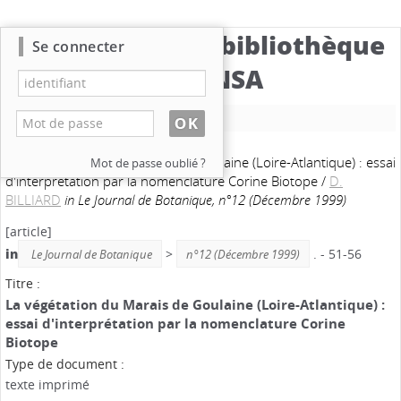
Catalogue de la bibliothèque
Se connecter
du CBNSA
Nouvelle recherche
12. La végétation du Marais de Goulaine (Loire-Atlantique) : essai
Mot de passe oublié ?
d'interprétation par la nomenclature Corine Biotope
/
D.
BILLIARD
in Le Journal de Botanique, n°12 (Décembre 1999)
[article]
in
>
. - 51-56
Le Journal de Botanique
n°12 (Décembre 1999)
Titre :
La végétation du Marais de Goulaine (Loire-Atlantique) :
essai d'interprétation par la nomenclature Corine
Biotope
Type de document :
texte imprimé