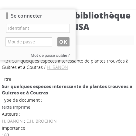
Catalogue de la bibliothèque
Se connecter
du CBNSA
Nouvelle recherche
Mot de passe oublié ?
1(3). Sur quelques espèces intéressante de plantes trouvées à
Guitres et à Coutras
/
H. BANON
Titre :
Sur quelques espèces intéressante de plantes trouvées à
Guitres et à Coutras
Type de document :
texte imprimé
Auteurs :
H. BANON
;
E.H. BROCHON
Importance :
183