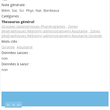
Note générale :
Mém. Soc. Sci. Phys. Nat. Bordeaux
Catégories :
Thesaurus général
Groupes taxonomiques:Phanérogames
,
Zones
géographiques:Région(s) administrative(s):Aquitaine
,
Zones
géographiques:Région(s) administrative(s):Aquitaine:Gironde
Mots-clés :
Gironde
Aquitaine
Données saisies :
non
Données à saisir :
non
A-
A
A+