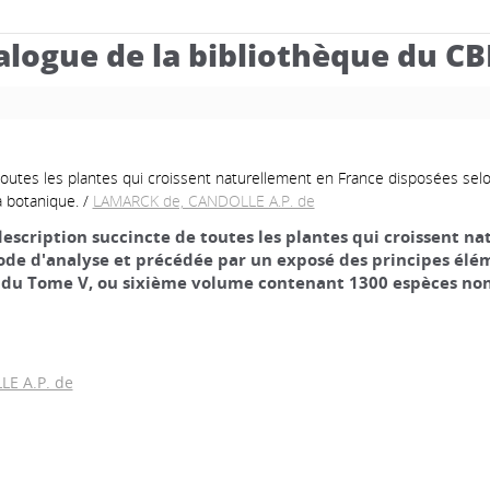
alogue de la bibliothèque du C
 toutes les plantes qui croissent naturellement en France disposées s
a botanique.
/
LAMARCK de, CANDOLLE A.P. de
description succincte de toutes les plantes qui croissent n
de d'analyse et précédée par un exposé des principes éléme
du Tome V, ou sixième volume contenant 1300 espèces non 
E A.P. de