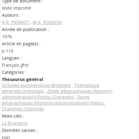
Type de document :
texte imprimé
Auteurs :
R.B. PIERROT
;
M.A. ROGEON
Année de publication :
1976
Article en page(s) :
p.116
Langues :
Français (
fre
)
Catégories :
Thesaurus général
Groupes taxonomiques:Bryologie
,
Thématique
générale:Chorologie
,
Zones géographiques:Région(s)
administrative(s):Poitou-Charentes
,
Zones
géographiques:Région(s) administrative(s):Poitou-
Charentes:Charente
Mots-clés :
La Braconne
Données saisies :
non