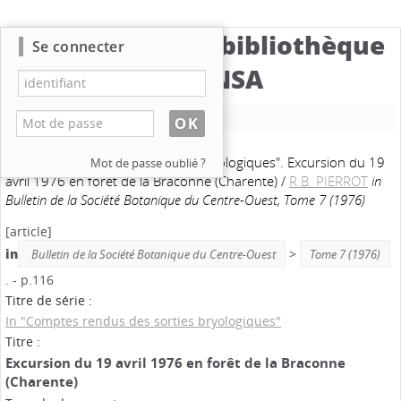
Catalogue de la bibliothèque
Se connecter
du CBNSA
Nouvelle recherche
In "Comptes rendus des sorties bryologiques". Excursion du 19
Mot de passe oublié ?
avril 1976 en forêt de la Braconne (Charente)
/
R.B. PIERROT
in
Bulletin de la Société Botanique du Centre-Ouest, Tome 7 (1976)
[article]
in
>
Bulletin de la Société Botanique du Centre-Ouest
Tome 7 (1976)
. - p.116
Titre de série :
In "Comptes rendus des sorties bryologiques"
Titre :
Excursion du 19 avril 1976 en forêt de la Braconne
(Charente)