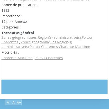
Année de publication :
1993
Importance :
19 pp + Annexes
Catégories :
Thesaurus général
Zones géographiques:Région(s) administrative(s):Poitou-
Charentes
,
Zones géographiques:Région(s)
administrative(s):Poitou-Charentes:Charente-Maritime
Mots-clés :
Charente-Maritime
Poitou-Charentes
A-
A
A+