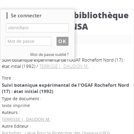
Catalogue de la bibliothèque
Se connecter
du CBNSA
Nouvelle recherche
Mot de passe oublié ?
Suivi botanique expérimental de l'OGAF Rochefort Nord (17) :
état initial (1992)
/
TERRISSE J., DAUDON M.
Titre :
Suivi botanique expérimental de l'OGAF Rochefort Nord
(17) : état initial (1992)
Type de document :
texte imprimé
Auteurs :
TERRISSE J., DAUDON M.
Autre Editeur :
Rochefort : Ligue Pour la Protection des Oiseaux (LPO)