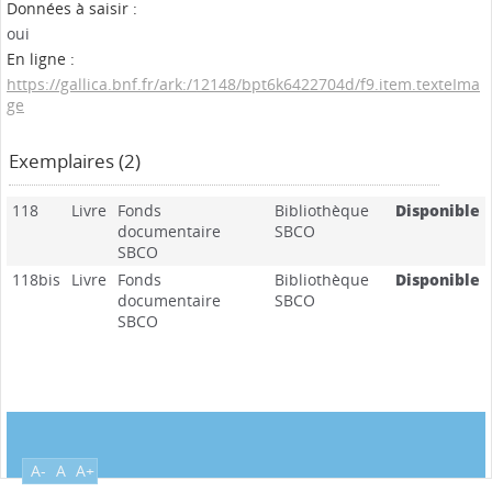
Données à saisir :
oui
En ligne :
https://gallica.bnf.fr/ark:/12148/bpt6k6422704d/f9.item.texteIma
ge
Exemplaires (2)
118
Livre
Fonds
Bibliothèque
Disponible
documentaire
SBCO
SBCO
118bis
Livre
Fonds
Bibliothèque
Disponible
documentaire
SBCO
SBCO
A-
A
A+