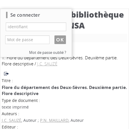
Catalogue de la bibliothèque
Se connecter
du CBNSA
Nouvelle recherche
Mot de passe oublié ?
1. Flore du département des Deux-Sèvres. Deuxième partie.
Flore descriptive
/
J.C. SAUZÉ
Titre :
Flore du département des Deux-Sèvres. Deuxième partie.
Flore descriptive
Type de document :
texte imprimé
Auteurs :
J.C. SAUZÉ
, Auteur ;
P.N. MAILLARD
, Auteur
Editeur :