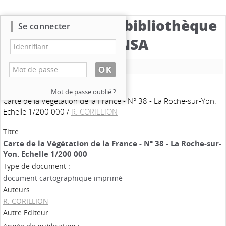
Catalogue de la bibliothèque
Se connecter
du CBNSA
Nouvelle recherche
Mot de passe oublié ?
Carte de la Végétation de la France - N° 38 - La Roche-sur-Yon.
Echelle 1/200 000
/
R. CORILLION
Titre :
Carte de la Végétation de la France - N° 38 - La Roche-sur-
Yon. Echelle 1/200 000
Type de document :
document cartographique imprimé
Auteurs :
R. CORILLION
Autre Editeur :