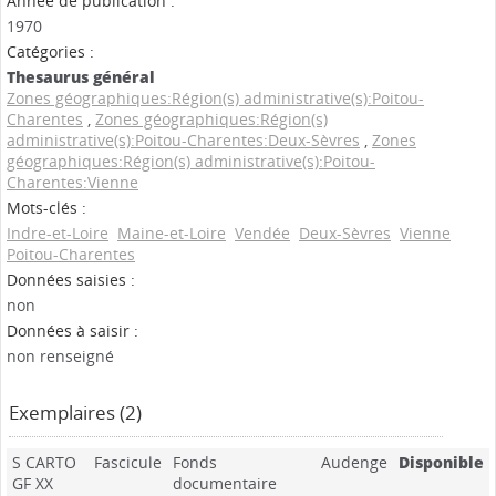
Année de publication :
1970
Catégories :
Thesaurus général
Zones géographiques:Région(s) administrative(s):Poitou-
Charentes
,
Zones géographiques:Région(s)
administrative(s):Poitou-Charentes:Deux-Sèvres
,
Zones
géographiques:Région(s) administrative(s):Poitou-
Charentes:Vienne
Mots-clés :
Indre-et-Loire
Maine-et-Loire
Vendée
Deux-Sèvres
Vienne
Poitou-Charentes
Données saisies :
non
Données à saisir :
non renseigné
Exemplaires (2)
S CARTO
Fascicule
Fonds
Audenge
Disponible
GF XX
documentaire