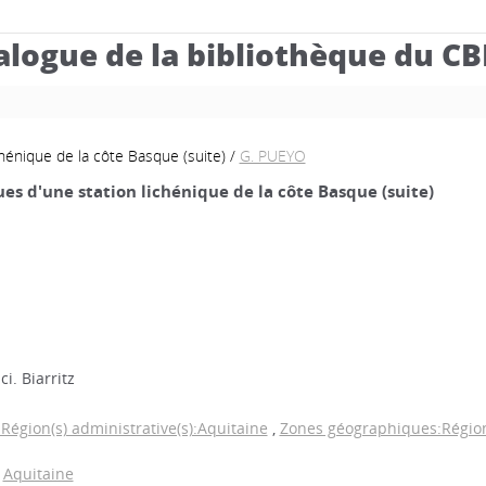
alogue de la bibliothèque du C
chénique de la côte Basque (suite)
/
G. PUEYO
es d'une station lichénique de la côte Basque (suite)
ci. Biarritz
égion(s) administrative(s):Aquitaine
,
Zones géographiques:Région(
Aquitaine