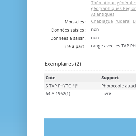
Thématique générale
géographiques:Région(
Atlantiques
Chabiague
rudéral
B
Mots-clés :
non
Données saisies :
non
Données à saisir :
rangé avec les TAP PH
Tiré à part :
Exemplaires (2)
Cote
Support
S TAP PHYTO "J"
Photocopie atta
64 A 1962(1)
Livre