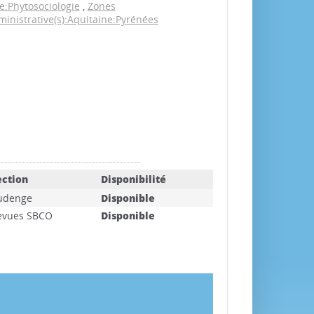
:Phytosociologie
,
Zones
inistrative(s):Aquitaine:Pyrénées
ection
Disponibilité
udenge
Disponible
evues SBCO
Disponible