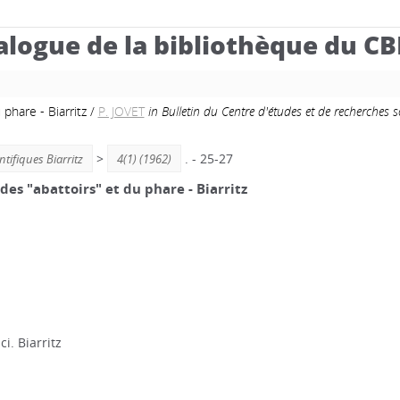
alogue de la bibliothèque du C
 phare - Biarritz
/
P. JOVET
in Bulletin du Centre d'études et de recherches sc
>
. - 25-27
tifiques Biarritz
4(1) (1962)
des "abattoirs" et du phare - Biarritz
ci. Biarritz