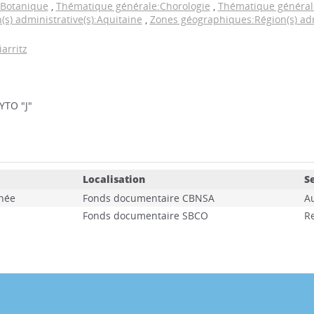
:Botanique
,
Thématique générale:Chorologie
,
Thématique générale
s) administrative(s):Aquitaine
,
Zones géographiques:Région(s) adm
iarritz
YTO "J"
Localisation
S
chée
Fonds documentaire CBNSA
A
Fonds documentaire SBCO
R