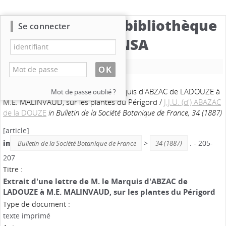
Catalogue de la bibliothèque
Se connecter
du CBNSA
Nouvelle recherche
34. Extrait d'une lettre de M. le Marquis d'ABZAC de LADOUZE à
Mot de passe oublié ?
M.E. MALINVAUD, sur les plantes du Périgord
/
J.J.U. (d') ABAZAC
de la DOUZE
in Bulletin de la Société Botanique de France, 34 (1887)
[article]
in
>
. - 205-
Bulletin de la Société Botanique de France
34 (1887)
207
Titre :
Extrait d'une lettre de M. le Marquis d'ABZAC de
LADOUZE à M.E. MALINVAUD, sur les plantes du Périgord
Type de document :
texte imprimé