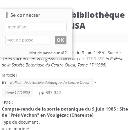
Catalogue de la bibliothèque
Se connecter
du CBNSA
Nouvelle recherche
Compte-rendu de la sortie botanique du 9 juin 1985 : Site de
Mot de passe oublié ?
"Prés Vachon" en Voulgézac (Charente)
/
A. TERRISSE
in Bulletin
de la Société Botanique du Centre-Ouest, Tome 17 (1986)
[article]
in
>
Bulletin de la Société Botanique du Centre-Ouest
. - pp.337-342
Tome 17 (1986)
Titre :
Compte-rendu de la sortie botanique du 9 juin 1985 : Site
de "Prés Vachon" en Voulgézac (Charente)
Type de document :
texte imprimé