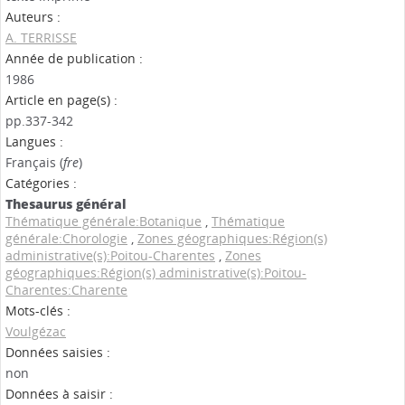
Auteurs :
A. TERRISSE
Année de publication :
1986
Article en page(s) :
pp.337-342
Langues :
Français (
fre
)
Catégories :
Thesaurus général
Thématique générale:Botanique
,
Thématique
générale:Chorologie
,
Zones géographiques:Région(s)
administrative(s):Poitou-Charentes
,
Zones
géographiques:Région(s) administrative(s):Poitou-
Charentes:Charente
Mots-clés :
Voulgézac
Données saisies :
non
Données à saisir :