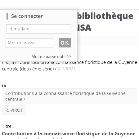
Catalogue de la bibliothèque
Se connecter
du CBNSA
Nouvelle recherche
Mot de passe oublié ?
n.s., 31. Contribution à la connaissance floristique de la Guyenne
centrale (deuxième série)
/
R. VIROT
in
Contributions à la connaissance floristique de la Guyenne
centrale
/
R. VIROT
Titre :
Contribution à la connaissance floristique de la Guyenne