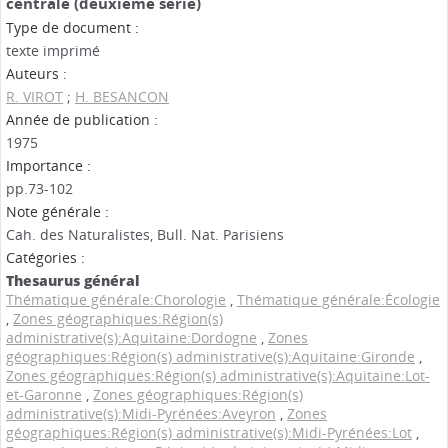
centrale (deuxième série)
Type de document :
texte imprimé
Auteurs :
R. VIROT
;
H. BESANCON
Année de publication :
1975
Importance :
pp.73-102
Note générale :
Cah. des Naturalistes, Bull. Nat. Parisiens
Catégories :
Thesaurus général
Thématique générale:Chorologie
,
Thématique générale:Écologie
,
Zones géographiques:Région(s)
administrative(s):Aquitaine:Dordogne
,
Zones
géographiques:Région(s) administrative(s):Aquitaine:Gironde
,
Zones géographiques:Région(s) administrative(s):Aquitaine:Lot-
et-Garonne
,
Zones géographiques:Région(s)
administrative(s):Midi-Pyrénées:Aveyron
,
Zones
géographiques:Région(s) administrative(s):Midi-Pyrénées:Lot
,