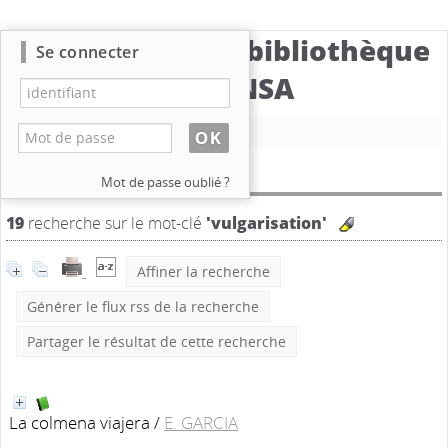
Catalogue de la bibliothèque
Se connecter
du CBNSA
Nouvelle recherche
Résultat de la recherche
Mot de passe oublié ?
19
recherche sur le mot-clé
'vulgarisation'
Affiner la recherche
Générer le flux rss de la recherche
Partager le résultat de cette recherche
La colmena viajera
/
E. GARCIA