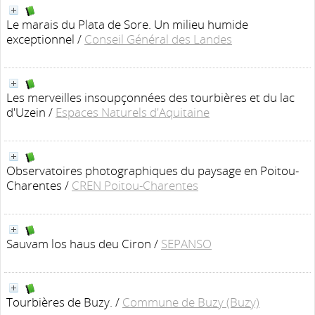
Le marais du Plata de Sore. Un milieu humide
exceptionnel
/
Conseil Général des Landes
Les merveilles insoupçonnées des tourbières et du lac
d'Uzein
/
Espaces Naturels d'Aquitaine
Observatoires photographiques du paysage en Poitou-
Charentes
/
CREN Poitou-Charentes
Sauvam los haus deu Ciron
/
SEPANSO
Tourbières de Buzy.
/
Commune de Buzy (Buzy)