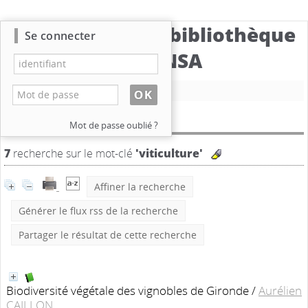
Catalogue de la bibliothèque
Se connecter
du CBNSA
Nouvelle recherche
Résultat de la recherche
Mot de passe oublié ?
7
recherche sur le mot-clé
'viticulture'
Affiner la recherche
Générer le flux rss de la recherche
Partager le résultat de cette recherche
Biodiversité végétale des vignobles de Gironde
/
Aurélien
CAILLON