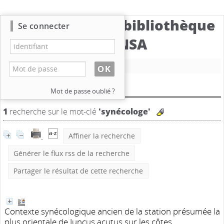
Catalogue de la bibliothèque
Se connecter
du CBNSA
Nouvelle recherche
Résultat de la recherche
Mot de passe oublié ?
1
recherche sur le mot-clé
'synécologe'
Affiner la recherche
Générer le flux rss de la recherche
Partager le résultat de cette recherche
Contexte synécologique ancien de la station présumée la
plus orientale de Juncus acutus sur les côtes