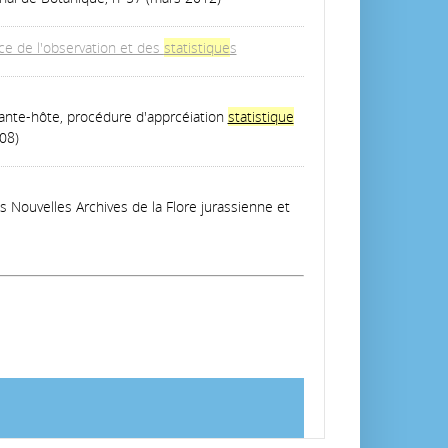
ce de l'observation et des
statistique
s
ante-hôte, procédure d'apprcéiation
statistique
08)
es Nouvelles Archives de la Flore jurassienne et