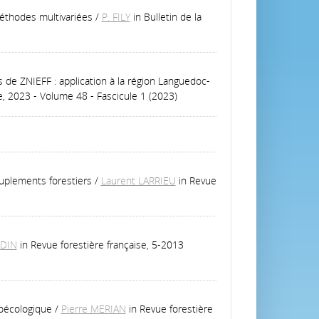
éthodes multivariées
/
P. FILY
in Bulletin de la
s de ZNIEFF : application à la région Languedoc-
ie, 2023 - Volume 48 - Fascicule 1 (2023)
euplements forestiers
/
Laurent LARRIEU
in Revue
UDIN
in Revue forestière française, 5-2013
roécologique
/
Pierre MERIAN
in Revue forestière