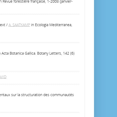
in Revue forestière française, 1-2008 (Janvier-
text
/
A. SAATKAMP
in Ecologia Mediterranea,
n Acta Botanica Gallica. Botany Letters, 142 (6)
AVID
mentaux sur la structuration des communautés