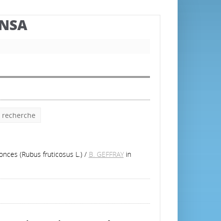
BNSA
e recherche
Ronces (Rubus fruticosus L.)
/
B. GEFFRAY
in