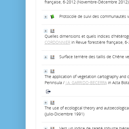
française, 6-2012 (Novembre-Décembre 2012)
Protocole de suivi des communautés vé
Quelles dimensions et quels indices d'hétérogé
CORDONNIER
in Revue forestière française,
Surface terrière des taillis de Chêne ve
The application of vegetation cartography and 
Peninsula
/
J.A. GARRIDO-BECERRA
in Acta Bota
The use of ecological theory and autoecologic
(Julio-Diciembre 1991)
Vers un indice de rareté robuste hiérar