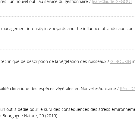
res : un nouvel outil au service du gestionnaire
/
Jean-Claude GEGOUT
h management intensity in vineyards and the influence of landscape con
technique de description de la végétation des ruisseaux
/
G. BOUXIN
i
ilité climatique des espèces végétales en Nouvelle-Aquitaine
/
Rémi D
: un outils dédié pour le suivi des conséquences des stress environne
n Bourgogne Nature, 29 (2019)