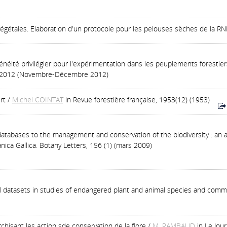
gétales. Elaboration d'un protocole pour les pelouses sèches de la RNR 
néité privilégier pour l'expérimentation dans les peuplements forestier
 6-2012 (Novembre-Décembre 2012)
rt
/
Michel COINTAT
in Revue forestière française, 1953(12) (1953)
databases to the management and conservation of the biodiversity : an 
nica Gallica. Botany Letters, 156 (1) (mars 2009)
al datasets in studies of endangered plant and animal species and comm
chisant les action sde conservation de la flore
/
M. RAMBAUD
in Le Jou