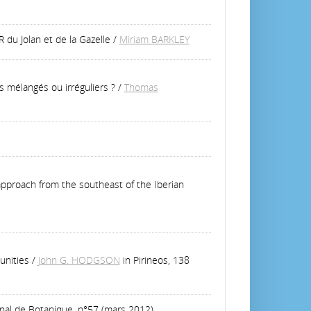
du Jolan et de la Gazelle
/
Miriam BARKLEY
s mélangés ou irréguliers ?
/
Thomas
approach from the southeast of the Iberian
unities
/
John G. HODGSON
in Pirineos, 138
rnal de Botanique, n°57 (mars 2012)