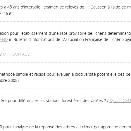
à 48 ans d'intervalle : examen de relevés de H. Gaussen à l'aide de m
7 (1991)
ation pour l'établissement d'une liste provisoire de lichens déterminant
RAND
in Bulletin d'informations de l'Association Française de Lichénolog
/
M.H. DUFFAUD
e méthode simple et rapide pour évaluer la biodiversité potentielle des p
mbre 2008)
tère pour différencier les stations forestières des vallées ?
/
Sylvain GA
 pour l'analyse de la réponse des arbres au climat par approche dend