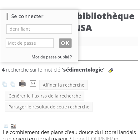
Catalogue de la bibliothèque
Se connecter
du CBNSA
Nouvelle recherche
Résultat de la recherche
Mot de passe oublié ?
4
recherche sur le mot-clé
'sédimentologie'
Affiner la recherche
Générer le flux rss de la recherche
Partager le résultat de cette recherche
Le comblement des plans d'eau douce du littoral landais
: un enjeu territorial majeur
/
Lionel FOURNIER
in