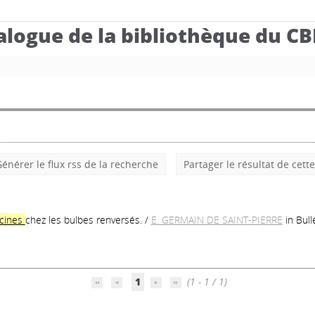
alogue de la bibliothèque du C
énérer le flux rss de la recherche
Partager le résultat de cett
acines
chez les bulbes renversés.
/
E. GERMAIN DE SAINT-PIERRE
in Bul
1
(1 - 1 / 1)