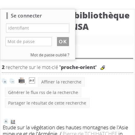
Catalogue de la bibliothèque
Se connecter
du CBNSA
Nouvelle recherche
Résultat de la recherche
Mot de passe oublié ?
2
recherche sur le mot-clé
'proche-orient'
Affiner la recherche
Générer le flux rss de la recherche
Partager le résultat de cette recherche
Etude sur la végétation des hautes montagnes de l'Asie
mineure et de l'Arménie.
/
Pierre de TCHIHATCHEF
in