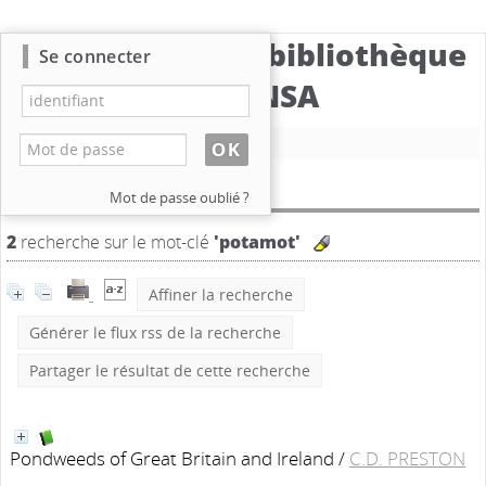
Catalogue de la bibliothèque
Se connecter
du CBNSA
Nouvelle recherche
Résultat de la recherche
Mot de passe oublié ?
2
recherche sur le mot-clé
'potamot'
Affiner la recherche
Générer le flux rss de la recherche
Partager le résultat de cette recherche
Pondweeds of Great Britain and Ireland
/
C.D. PRESTON