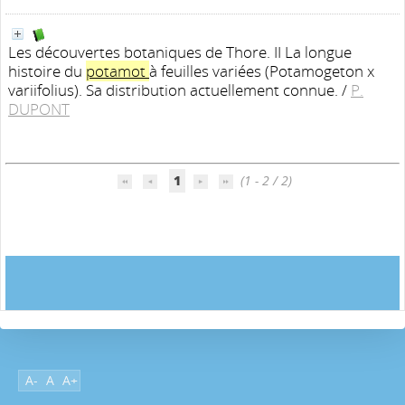
Les découvertes botaniques de Thore. II La longue
histoire du
potamot
à feuilles variées (Potamogeton x
variifolius). Sa distribution actuellement connue.
/
P.
DUPONT
1
(1 - 2 / 2)
A-
A
A+