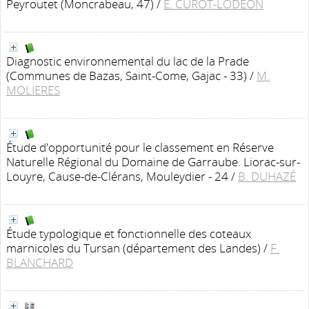
Peyroutet (Moncrabeau, 47)
/
E. CUROT-LODÉON
Diagnostic environnemental du lac de la Prade
(Communes de Bazas, Saint-Come, Gajac - 33)
/
M.
MOLIERES
Étude d'opportunité pour le classement en Réserve
Naturelle Régional du Domaine de Garraube. Liorac-sur-
Louyre, Cause-de-Clérans, Mouleydier - 24
/
B. DUHAZÉ
Étude typologique et fonctionnelle des coteaux
marnicoles du Tursan (département des Landes)
/
F.
BLANCHARD