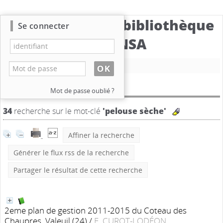
Catalogue de la bibliothèque
Se connecter
du CBNSA
Nouvelle recherche
Résultat de la recherche
Mot de passe oublié ?
34
recherche sur le mot-clé
'pelouse sèche'
Affiner la recherche
Générer le flux rss de la recherche
Partager le résultat de cette recherche
2eme plan de gestion 2011-2015 du Coteau des
Chaupres, Valeuil (24)
/
E. CUROT-LODÉON