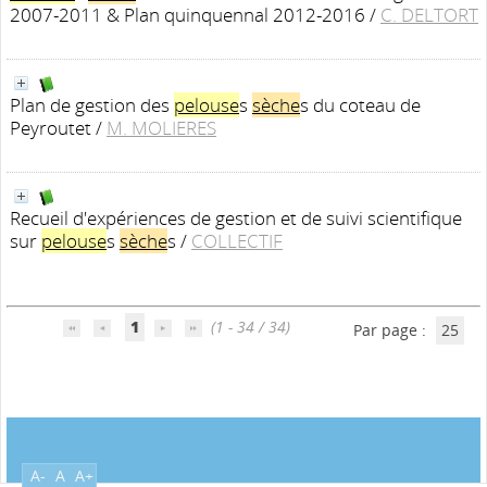
2007-2011 & Plan quinquennal 2012-2016
/
C. DELTORT
Plan de gestion des
pelouse
s
sèche
s du coteau de
Peyroutet
/
M. MOLIERES
Recueil d'expériences de gestion et de suivi scientifique
sur
pelouse
s
sèche
s
/
COLLECTIF
1
(1 - 34 / 34)
Par page :
25
A-
A
A+