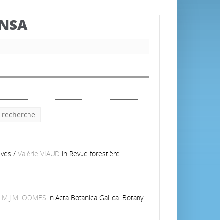
BNSA
e recherche
ives
/
Valérie VIAUD
in Revue forestière
/
M.J.M. OOMES
in Acta Botanica Gallica. Botany