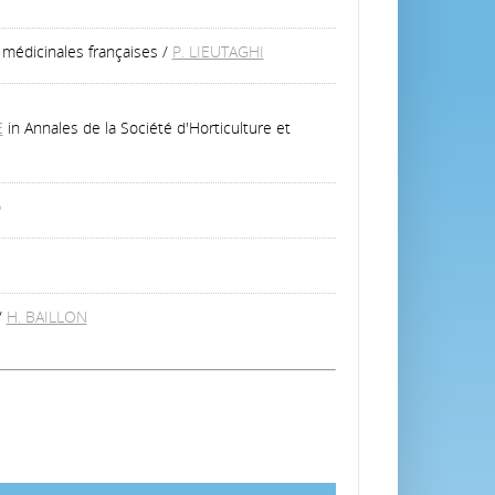
s médicinales françaises
/
P. LIEUTAGHI
E
in Annales de la Société d'Horticulture et
)
/
H. BAILLON