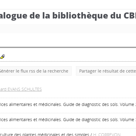
alogue de la bibliothèque du C
énérer le flux rss de la recherche
Partager le résultat de cett
hard EVANS SCHULTES
rices alimentaires et médicinales. Guide de diagnostic des sols. Volume 
rices alimentaires et médicinales. Guide de diagnostic des sols. Volume 
t culture des plantes médicinales et des simples
/
H. CORREVON