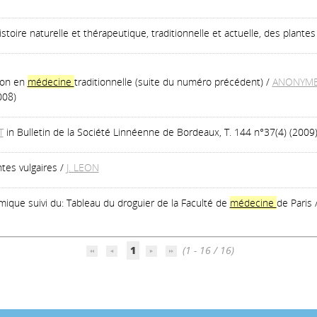
stoire naturelle et thérapeutique, traditionnelle et actuelle, des plante
tion en
médecine
traditionnelle (suite du numéro précédent)
/
ANONYM
008)
T
in Bulletin de la Société Linnéenne de Bordeaux, T. 144 n°37(4) (2009
ntes vulgaires
/
J. LEON
ique suivi du: Tableau du droguier de la Faculté de
médecine
de Paris
1
(1 - 16 / 16)