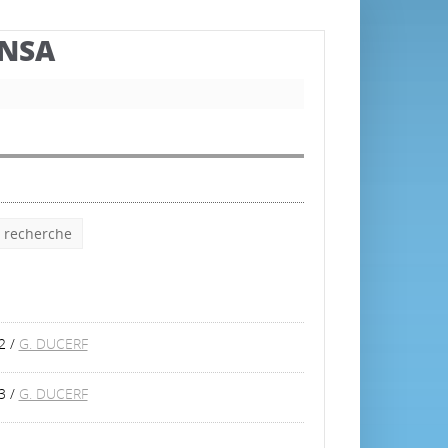
BNSA
e recherche
2
/
G. DUCERF
3
/
G. DUCERF