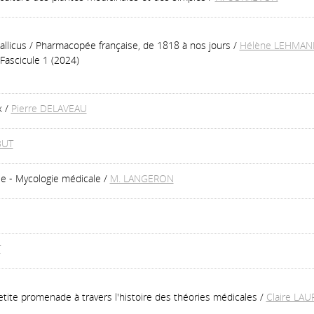
llicus / Pharmacopée française, de 1818 à nos jours
/
Hélène LEHMAN
Fascicule 1 (2024)
x
/
Pierre DELAVEAU
BUT
le - Mycologie médicale
/
M. LANGERON
T
tite promenade à travers l'histoire des théories médicales
/
Claire LA