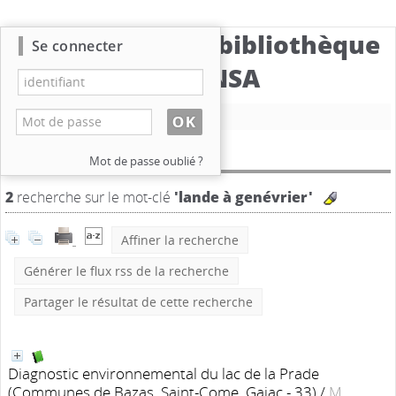
Catalogue de la bibliothèque
Se connecter
du CBNSA
Nouvelle recherche
Résultat de la recherche
Mot de passe oublié ?
2
recherche sur le mot-clé
'lande à genévrier'
Affiner la recherche
Générer le flux rss de la recherche
Partager le résultat de cette recherche
Diagnostic environnemental du lac de la Prade
(Communes de Bazas, Saint-Come, Gajac - 33)
/
M.