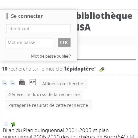
Catalogue de la bibliothèque
Se connecter
du CBNSA
Nouvelle recherche
Résultat de la recherche
Mot de passe oublié ?
10
recherche sur le mot-clé
'lépidoptère'
Affiner la recherche
Générer le flux rss de la recherche
Partager le résultat de cette recherche
Bilan du Plan quinquennal 2001-2005 et plan
quinquennal 2006-2010 des tourbières de Buzy (64)
/
M.