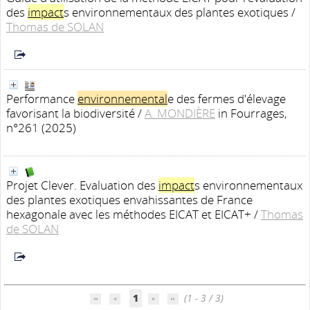
des
impact
s environnementaux des plantes exotiques
/
Thomas de SOLAN
Performance
environnemental
e des fermes d'élevage
favorisant la biodiversité
/
A. MONDIÈRE
in Fourrages,
n°261 (2025)
Projet Clever. Evaluation des
impact
s environnementaux
des plantes exotiques envahissantes de France
hexagonale avec les méthodes EICAT et EICAT+
/
Thomas
de SOLAN
1
(1 - 3 / 3)