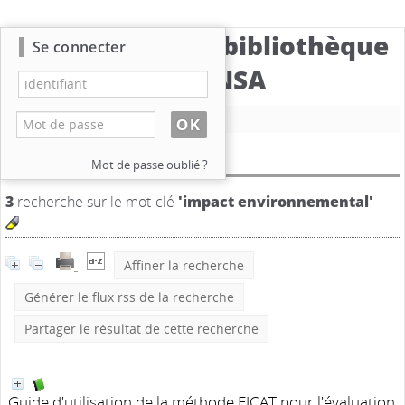
Catalogue de la bibliothèque
Se connecter
du CBNSA
Nouvelle recherche
Résultat de la recherche
Mot de passe oublié ?
3
recherche sur le mot-clé
'impact environnemental'
Affiner la recherche
Générer le flux rss de la recherche
Partager le résultat de cette recherche
Guide d'utilisation de la méthode EICAT pour l'évaluation