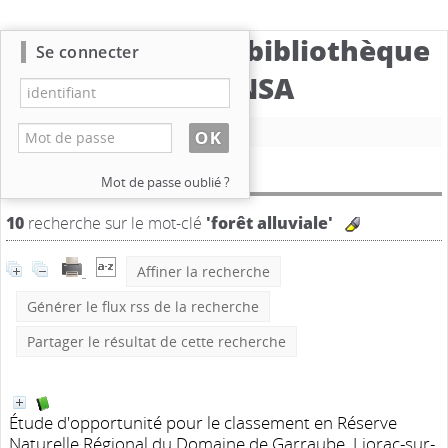
Catalogue de la bibliothèque
Se connecter
du CBNSA
Nouvelle recherche
Résultat de la recherche
Mot de passe oublié ?
10
recherche sur le mot-clé
'forêt alluviale'
Affiner la recherche
Générer le flux rss de la recherche
Partager le résultat de cette recherche
Étude d'opportunité pour le classement en Réserve
Naturelle Régional du Domaine de Garraube. Liorac-sur-