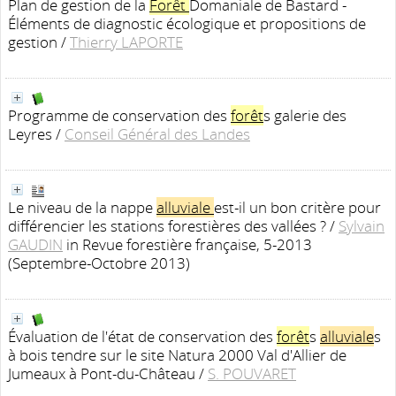
Plan de gestion de la
Forêt
Domaniale de Bastard -
Éléments de diagnostic écologique et propositions de
gestion
/
Thierry LAPORTE
Programme de conservation des
forêt
s galerie des
Leyres
/
Conseil Général des Landes
Le niveau de la nappe
alluviale
est-il un bon critère pour
différencier les stations forestières des vallées ?
/
Sylvain
GAUDIN
in Revue forestière française, 5-2013
(Septembre-Octobre 2013)
Évaluation de l'état de conservation des
forêt
s
alluviale
s
à bois tendre sur le site Natura 2000 Val d'Allier de
Jumeaux à Pont-du-Château
/
S. POUVARET