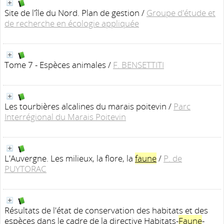
Site de l'île du Nord. Plan de gestion
/
Groupe d'étude et
de recherche en écologie appliquée
Tome 7 - Espèces animales
/
F. BENSETTITI
Les tourbières alcalines du marais poitevin
/
Parc
Interrégional du Marais Poitevin
L'Auvergne. Les milieux, la flore, la
faune
/
P. de
PUYTORAC
Résultats de l'état de conservation des habitats et des
espèces dans le cadre de la directive Habitats-
Faune
-