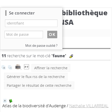
Catalogue de la bibliothèque
Se connecter
du CBNSA
Nouvelle recherche
Résultat de la recherche
Mot de passe oublié ?
11
recherche sur le mot-clé
'faune'
Affiner la recherche
Générer le flux rss de la recherche
Partager le résultat de cette recherche
Atlas de la biodiversité d'Audenge
/
Nathalie VILLARREAL