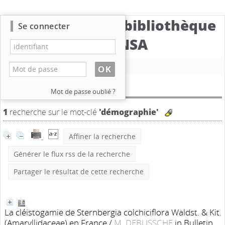
Catalogue de la bibliothèque
Se connecter
du CBNSA
Nouvelle recherche
Résultat de la recherche
Mot de passe oublié ?
1
recherche sur le mot-clé
'démographie'
Affiner la recherche
Générer le flux rss de la recherche
Partager le résultat de cette recherche
La cléistogamie de Sternbergia colchiciflora Waldst. & Kit.
(Amaryllidaceae) en France
/
M. DEBUSSCHE
in Bulletin